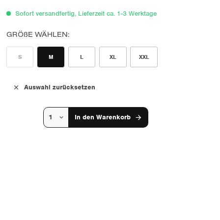
Sofort versandfertig, Lieferzeit ca. 1-3 Werktage
GRÖßE WÄHLEN:
S
M
L
XL
XXL
Auswahl zurücksetzen
In den
Warenkorb