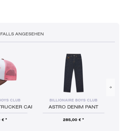
NFALLS ANGESEHEN
BOYS CLUB
BILLIONAIRE BOYS CLUB
B
TRUCKER CAP
ASTRO DENIM PANT
A
 € *
285,00 € *