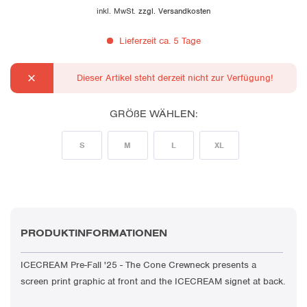
inkl. MwSt.
zzgl. Versandkosten
Lieferzeit ca. 5 Tage
Dieser Artikel steht derzeit nicht zur Verfügung!
GRÖßE WÄHLEN:
S
M
L
XL
PRODUKTINFORMATIONEN
ICECREAM Pre-Fall '25 - The Cone Crewneck presents a
screen print graphic at front and the ICECREAM signet at back.