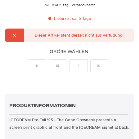
inkl. MwSt.
zzgl. Versandkosten
Lieferzeit ca. 5 Tage
Dieser Artikel steht derzeit nicht zur Verfügung!
GRÖßE WÄHLEN:
S
M
L
XL
PRODUKTINFORMATIONEN
ICECREAM Pre-Fall '25 - The Cone Crewneck presents a
screen print graphic at front and the ICECREAM signet at back.