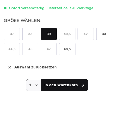
Sofort versandfertig, Lieferzeit ca. 1-3 Werktage
GRÖßE WÄHLEN:
37
38
39
40,5
42
43
44,5
46
47
48,5
Auswahl zurücksetzen
In den
Warenkorb