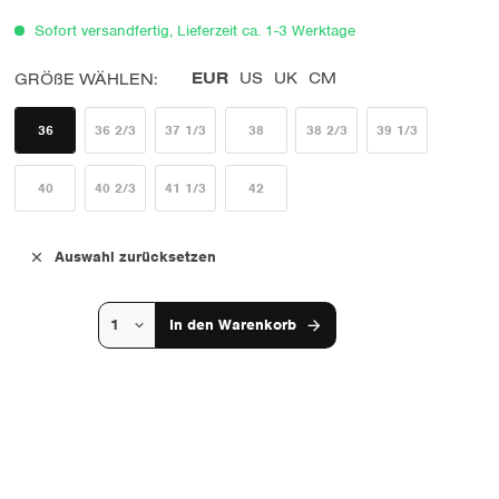
Sofort versandfertig, Lieferzeit ca. 1-3 Werktage
EUR
US
UK
CM
GRÖßE WÄHLEN:
36
36 2/3
37 1/3
38
38 2/3
39 1/3
40
40 2/3
41 1/3
42
Auswahl zurücksetzen
In den
Warenkorb