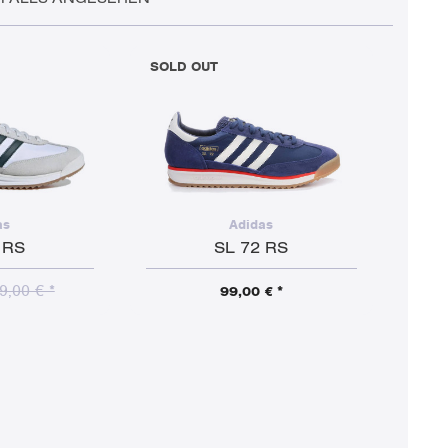
SOLD OUT
as
Adidas
 RS
SL 72 RS
9,00 € *
99,00 € *