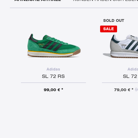
SOLD OUT
SALE
Adidas
Adid
SL 72 RS
SL 72
9
99,00 € *
79,00 € *