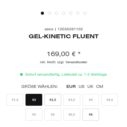
asics | 1203A591102
GEL-KINETIC FLUENT
169,00 € *
inkl. MwSt.
zzgl. Versandkosten
Sofort versandfertig, Lieferzeit ca. 1-3 Werktage
EUR
US
UK
CM
GRÖßE WÄHLEN:
41,5
42
42,5
43,5
44
44,5
45
46
46,5
48