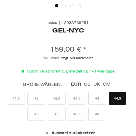
asics | 1203A739251
GEL-NYC
159,00 € *
inkl. MwSt.
zzgl. Versandkosten
Sofort versandfertig, Lieferzeit ca. 1-3 Werktage
EUR
US
UK
CM
GRÖßE WÄHLEN:
41,5
42
42,5
43,5
44
44,5
45
46
46,5
48
Auswahl zurücksetzen