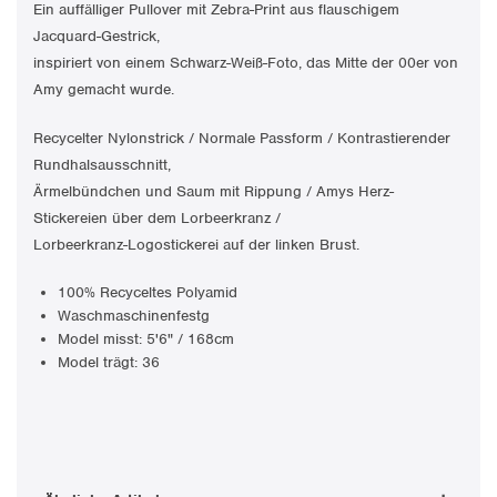
Ein auffälliger Pullover mit Zebra-Print aus flauschigem
Jacquard-Gestrick,
inspiriert von einem Schwarz-Weiß-Foto, das Mitte der 00er von
Amy gemacht wurde.
Recycelter Nylonstrick
/
Normale Passform
/
Kontrastierender
Rundhalsausschnitt,
Ärmelbündchen und Saum mit Rippung
/
Amys Herz-
Stickereien über dem Lorbeerkranz
/
Lorbeerkranz-Logostickerei auf der linken Brust.
100% Recyceltes Polyamid
Waschmaschinenfestg
Model misst: 5'6" / 168cm
Model trägt: 36