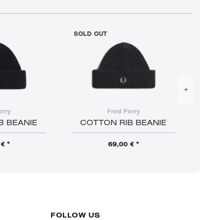
SOLD OUT
SOLD
erry
Fred Perry
B BEANIE
COTTON RIB BEANIE
AMY
€ *
69,00 € *
FOLLOW US