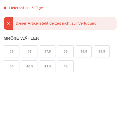
Lieferzeit ca. 5 Tage
Dieser Artikel steht derzeit nicht zur Verfügung!
GRÖßE WÄHLEN:
36
37
37,5
38
38,5
39,5
40
40,5
41,5
42