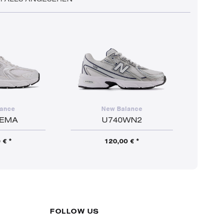
ance
New Balance
0EMA
U740WN2
 € *
120,00 € *
FOLLOW US