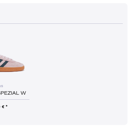
as
PEZIAL W
 € *