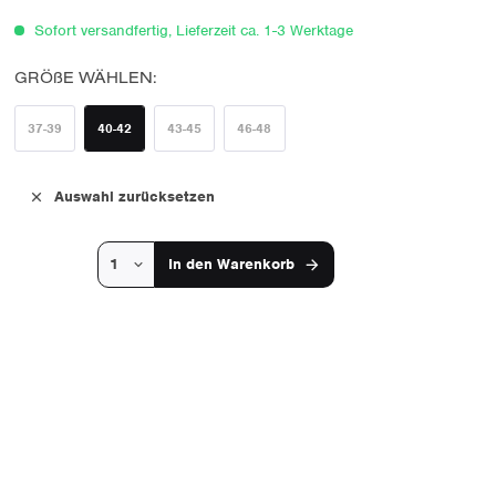
Sofort versandfertig, Lieferzeit ca. 1-3 Werktage
GRÖßE WÄHLEN:
37-39
40-42
43-45
46-48
Auswahl zurücksetzen
In den
Warenkorb