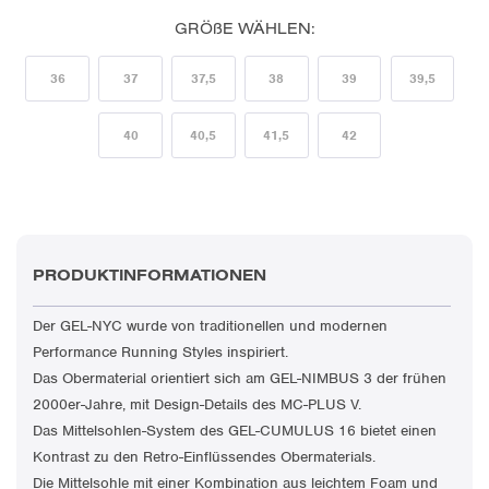
GRÖßE WÄHLEN:
36
37
37,5
38
39
39,5
40
40,5
41,5
42
PRODUKTINFORMATIONEN
Der GEL-NYC wurde von traditionellen und modernen
Performance Running Styles inspiriert.​
Das Obermaterial orientiert sich am GEL-NIMBUS 3 der frühen
2000er-Jahre, mit Design-Details des MC-PLUS V.​
Das Mittelsohlen-System des GEL-CUMULUS 16 bietet einen
Kontrast zu den Retro-Einflüssendes Obermaterials.
Die Mittelsohle mit einer Kombination aus leichtem Foam und