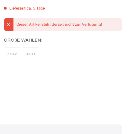
Lieferzeit ca. 5 Tage
Dieser Artikel steht derzeit nicht zur Verfügung!
GRÖßE WÄHLEN:
38-42
43-47