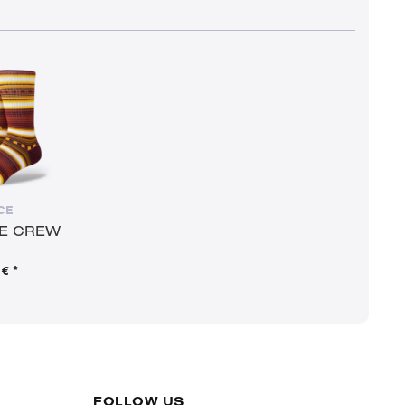
CE
NE CREW
€ *
FOLLOW US