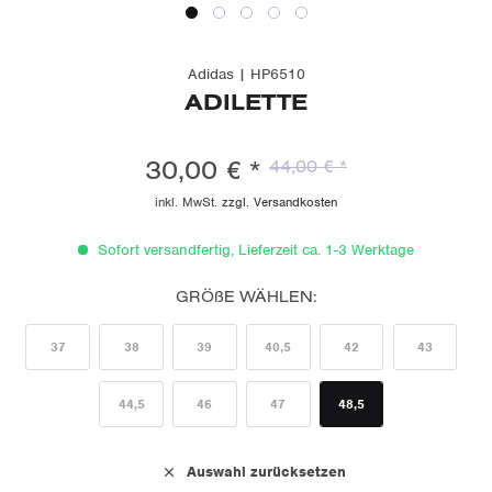
Adidas | HP6510
ADILETTE
30,00 € *
44,00 € *
inkl. MwSt.
zzgl. Versandkosten
Sofort versandfertig, Lieferzeit ca. 1-3 Werktage
GRÖßE WÄHLEN:
37
38
39
40,5
42
43
44,5
46
47
48,5
Auswahl zurücksetzen