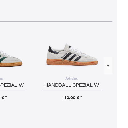
SOLD
SALE
as
Adidas
PEZIAL W
HANDBALL SPEZIAL W
HA
 € *
110,00 € *