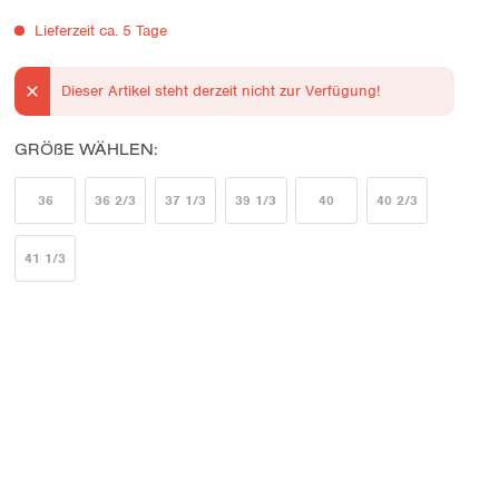
Lieferzeit ca. 5 Tage
Dieser Artikel steht derzeit nicht zur Verfügung!
GRÖßE WÄHLEN:
36
36 2/3
37 1/3
39 1/3
40
40 2/3
41 1/3